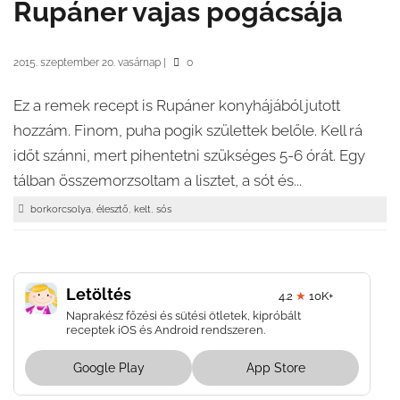
Rupáner vajas pogácsája
2015. szeptember 20. vasárnap
|
0
Ez a remek recept is Rupáner konyhájából jutott
hozzám. Finom, puha pogik születtek belőle. Kell rá
időt szánni, mert pihentetni szükséges 5-6 órát. Egy
tálban összemorzsoltam a lisztet, a sót és...
,
,
,
borkorcsolya
élesztő
kelt
sós
Letöltés
4.2
★
10K+
Naprakész főzési és sütési ötletek, kipróbált
receptek iOS és Android rendszeren.
Google Play
App Store