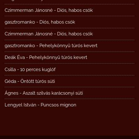
Czimmerman Jánosné
-
Diós, habos csók
gasztromanko
-
Diós, habos csók
Czimmerman Jánosné
-
Diós, habos csók
gasztromanko
-
Pehelykönnyű túrós kevert
Deák Éva
-
Pehelykönnyű túrós kevert
Csilla
-
10 perces kuglóf
Géda
-
Öntött túrós süti
Ágnes
-
Aszalt szilvás karácsonyi süti
Lengyel István
-
Puncsos mignon