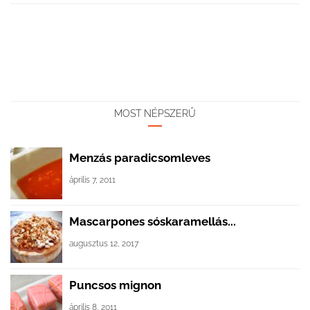
MOST NÉPSZERŰ
Menzás paradicsomleves
április 7, 2011
Mascarpones sóskaramellás...
augusztus 12, 2017
Puncsos mignon
április 8, 2011