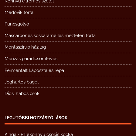
Könnyű citromos szelet
Medovik torta
Puncsgolyó
Mascarpones sóskaramellás meztelen torta
Mentaszirup házilag
Menzás paradicsomleves
Fermentált káposzta és répa
Joghurtos bagel
Diós, habos csók
LEGUTÓBBI HOZZÁSZÓLÁSOK
Kinga
-
Pillekönnyű csokis kocka