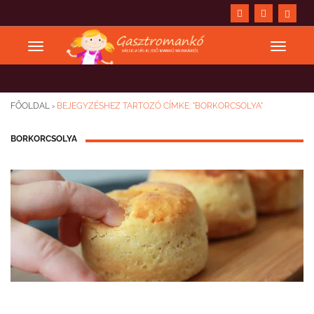
FŐOLDAL
›
BEJEGYZÉSHEZ TARTOZÓ CÍMKE: "BORKORCSOLYA"
BORKORCSOLYA