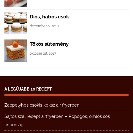
Diós, habos csók
december 9, 2018
Tökös sütemény
október 28, 2017
A LEGÚJABB 10 RECEPT
Zabpelyhes csokis keksz air fryerben
Sajtos szál recept airfryerben – Ropogós, omlós sós
finomság