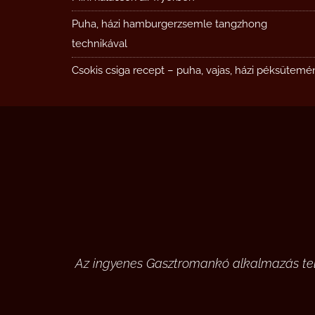
Puha, házi hamburgerzsemle tangzhong
technikával
Csokis csiga recept – puha, vajas, házi péksütemé
Az ingyenes Gasztromankó alkalmazás tele