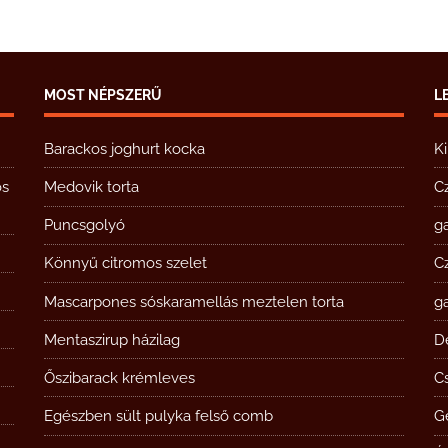
MOST NÉPSZERŰ
L
Barackos joghurt kocka
K
ós
Medovik torta
C
Puncsgolyó
g
Könnyű citromos szelet
C
Mascarpones sóskaramellás meztelen torta
g
Mentaszirup házilag
D
Őszibarack krémleves
Cs
Egészben sült pulyka felső comb
G