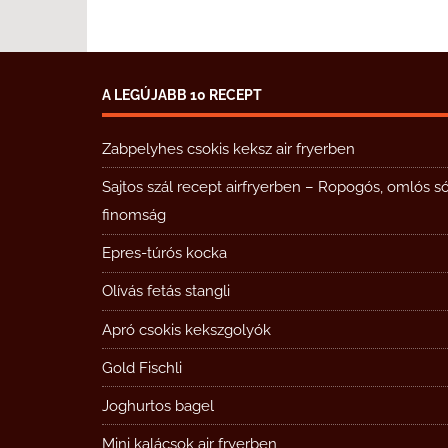
A LEGÚJABB 10 RECEPT
Zabpelyhes csokis keksz air fryerben
Sajtos szál recept airfryerben – Ropogós, omlós s
finomság
Epres-túrós kocka
Olívás fetás stangli
Apró csokis kekszgolyók
Gold Fischli
Joghurtos bagel
Mini kalácsok air fryerben