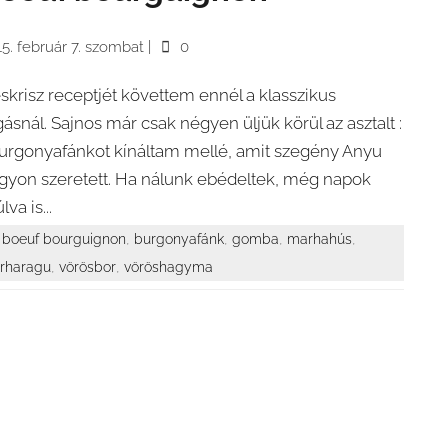
5. február 7. szombat
|
0
leskrisz receptjét követtem ennél a klasszikus
gásnál. Sajnos már csak négyen üljük körül az asztalt :
Burgonyafánkot kínáltam mellé, amit szegény Anyu
gyon szeretett. Ha nálunk ebédeltek, még napok
va is...
,
,
,
,
boeuf bourguignon
burgonyafánk
gomba
marhahús
,
,
rharagu
vörösbor
vöröshagyma