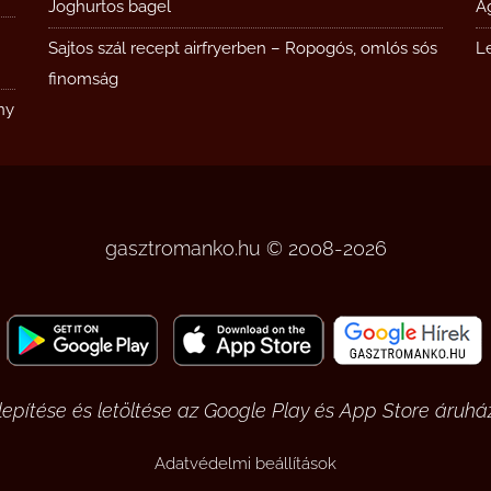
Joghurtos bagel
Á
Sajtos szál recept airfryerben – Ropogós, omlós sós
L
finomság
ny
gasztromanko.hu © 2008-2026
pítése és letöltése az Google Play és App Store áruház
Adatvédelmi beállítások