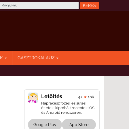
EK
GASZTROKALAUZ
Letöltés
4.2
★
10K+
Naprakész főzési és sütési
ötletek, kipróbált receptek iOS
és Android rendszeren.
Google Play
App Store