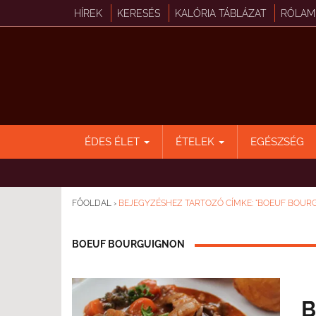
HÍREK
KERESÉS
KALÓRIA TÁBLÁZAT
RÓLAM
ÉDES ÉLET
ÉTELEK
EGÉSZSÉG
FŐOLDAL
›
BEJEGYZÉSHEZ TARTOZÓ CÍMKE: "BOEUF BOUR
BOEUF BOURGUIGNON
B