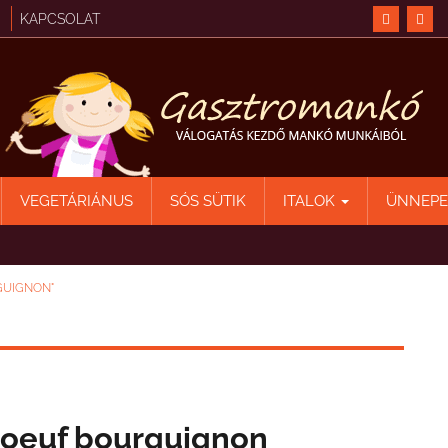
KAPCSOLAT
VEGETÁRIÁNUS
SÓS SÜTIK
ITALOK
ÜNNEP
GUIGNON"
oeuf bourguignon