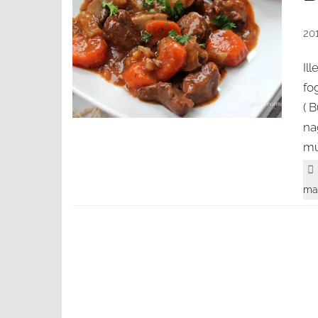
201
Il
fo
( 
na
múl
ma