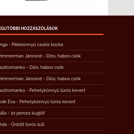
EGUTÓBBI HOZZÁSZÓLÁSOK
inga
-
Pillekönnyű csokis kocka
zimmerman Jánosné
-
Diós, habos csók
asztromanko
-
Diós, habos csók
zimmerman Jánosné
-
Diós, habos csók
asztromanko
-
Pehelykönnyű túrós kevert
eák Éva
-
Pehelykönnyű túrós kevert
illa
-
10 perces kuglóf
éda
-
Öntött túrós süti