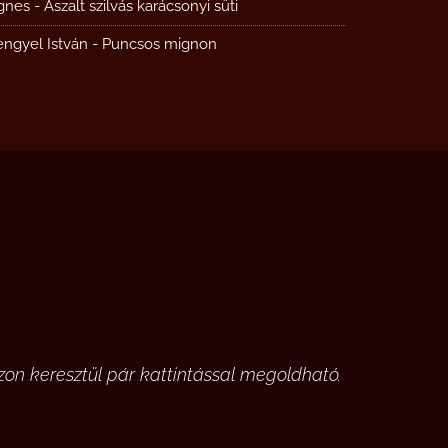
gnes
-
Aszalt szilvás karácsonyi süti
engyel István
-
Puncsos mignon
on keresztül pár kattintással megoldható.