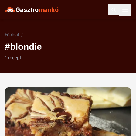
Gasztro
mankó
Főoldal
/
#blondie
1 recept