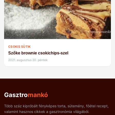
CSOKIS SÜTIK
Szőke brownie csokichips-szel
2021. augusztus 20. péntek
Gasztro
mankó
Több száz kipróbált fényképes torta, sütemény, főétel recept,
valamint hasznos cikkek a gasztronómia világából.