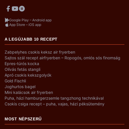
Google Play – Android app
App Store – iOS app
A LEGÚJABB 10 RECEPT
Zabpelyhes csokis keksz air fryerben
Sajtos szál recept airfryerben – Ropogós, omlós sós finomság
Epres-túrós kocka
Olívás fetás stangli
Apró csokis kekszgolyók
Gold Fischli
Joghurtos bagel
Mini kalácsok air fryerben
Puha, házi hamburgerzsemle tangzhong technikával
Csokis csiga recept – puha, vajas, házi péksütemény
MOST NÉPSZERŰ