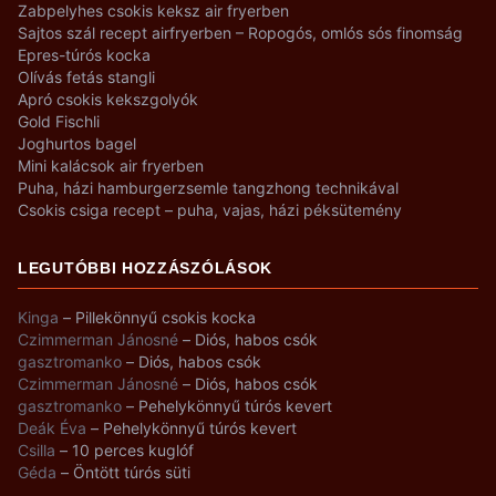
Zabpelyhes csokis keksz air fryerben
Sajtos szál recept airfryerben – Ropogós, omlós sós finomság
Epres-túrós kocka
Olívás fetás stangli
Apró csokis kekszgolyók
Gold Fischli
Joghurtos bagel
Mini kalácsok air fryerben
Puha, házi hamburgerzsemle tangzhong technikával
Csokis csiga recept – puha, vajas, házi péksütemény
LEGUTÓBBI HOZZÁSZÓLÁSOK
Kinga
–
Pillekönnyű csokis kocka
Czimmerman Jánosné
–
Diós, habos csók
gasztromanko
–
Diós, habos csók
Czimmerman Jánosné
–
Diós, habos csók
gasztromanko
–
Pehelykönnyű túrós kevert
Deák Éva
–
Pehelykönnyű túrós kevert
Csilla
–
10 perces kuglóf
Géda
–
Öntött túrós süti