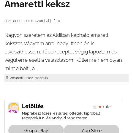
Amaretti keksz
2021. december 11. szombat
|
0
Nagyon szeretem az Aldiban kapható amaretti
kekszet. Vágytam arra, hogy itthon én is
elkészíthessem. Több receptet végig lapoztam és
végül erre esett a választásom. Küllemre nem olyan
mint a bolti, a...
,
,
Amaretti
keksz
mandula
Letöltés
4.2
★
10K+
Naprakész főzési és sütési ötletek, kipróbált
receptek iOS és Android rendszeren.
Google Play
App Store