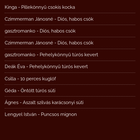
Kinga
-
Pillekönnyű csokis kocka
Czimmerman Jánosné
-
Diós, habos csók
gasztromanko
-
Diós, habos csók
Czimmerman Jánosné
-
Diós, habos csók
gasztromanko
-
Pehelykönnyű túrós kevert
Deák Éva
-
Pehelykönnyű túrós kevert
Csilla
-
10 perces kuglóf
Géda
-
Öntött túrós süti
Ágnes
-
Aszalt szilvás karácsonyi süti
Lengyel István
-
Puncsos mignon