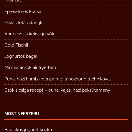
finomság
Epres-túrós kocka
Olívás fetás stangli
Apró csokis kekszgolyók
Gold Fischli
Joghurtos bagel
Mini kalácsok air fryerben
Puha, házi hamburgerzsemle tangzhong technikával
Csokis csiga recept – puha, vajas, házi péksütemény
MOST NÉPSZERŰ
Barackos joghurt kocka