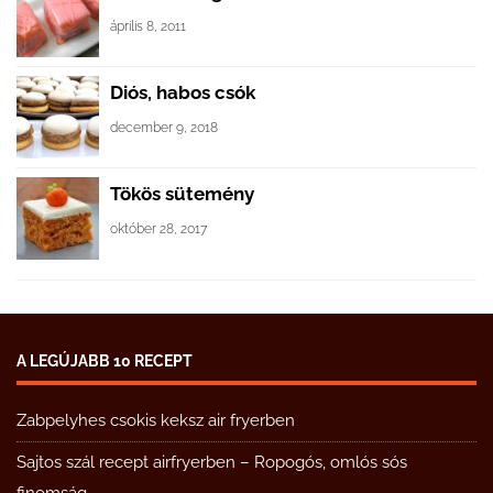
április 8, 2011
Diós, habos csók
december 9, 2018
Tökös sütemény
október 28, 2017
A LEGÚJABB 10 RECEPT
Zabpelyhes csokis keksz air fryerben
Sajtos szál recept airfryerben – Ropogós, omlós sós