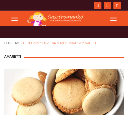
FŐOLDAL
›
BEJEGYZÉSHEZ TARTOZÓ CÍMKE: "AMARETTI"
AMARETTI