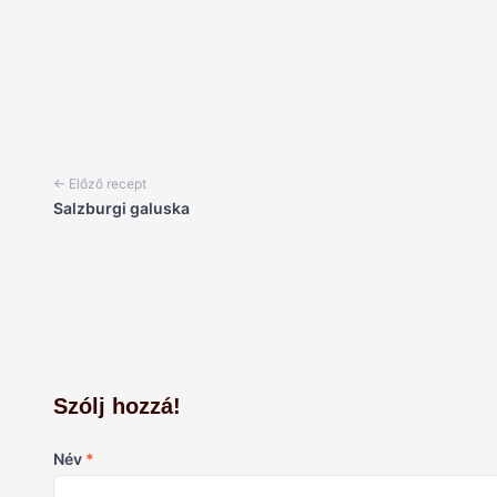
← Előző recept
Salzburgi galuska
Szólj hozzá!
Név
*