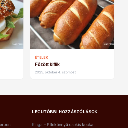
ÉTELEK
Főzött kiflik
2025. október 4. szombat
LEGUTÓBBI HOZZÁSZÓLÁSOK
yerben
Kinga
–
Pillekönnyű csokis kocka