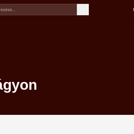
esése
aágyon