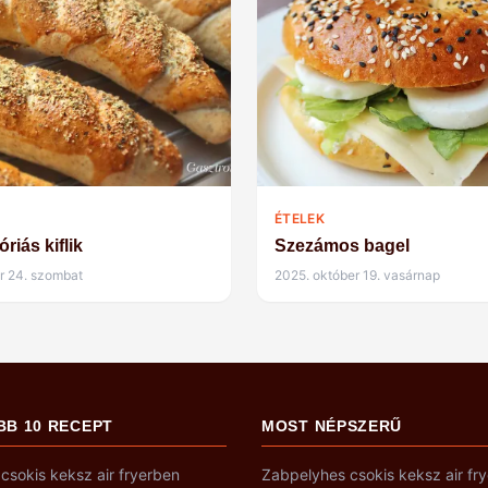
ÉTELEK
riás kiflik
Szezámos bagel
r 24. szombat
2025. október 19. vasárnap
BB 10 RECEPT
MOST NÉPSZERŰ
csokis keksz air fryerben
Zabpelyhes csokis keksz air fr