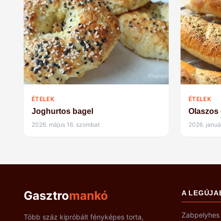
ÉTELEK
ÉTELEK
Joghurtos bagel
Olaszos ó
2026. május 16. szombat
2026. januá
Gasztro
mankó
A LEGÚJA
Zabpelyhes 
Több száz kipróbált fényképes torta,