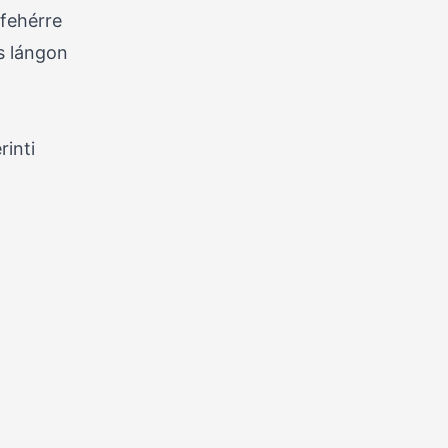
k fehérre
is lángon
rinti