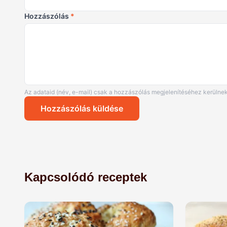
Hozzászólás
*
Az adataid (név, e-mail) csak a hozzászólás megjelenítéséhez kerülnek
Hozzászólás küldése
Kapcsolódó receptek