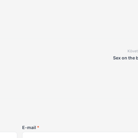
Követ
Sex on the 
E-mail
*