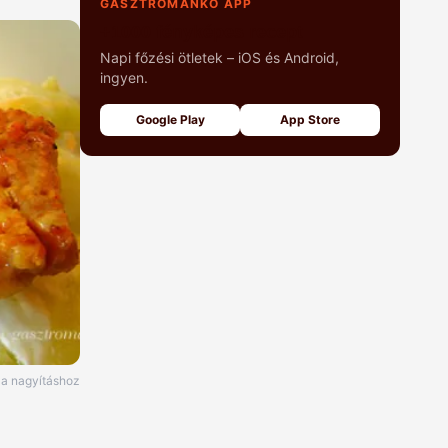
GASZTROMANKÓ APP
+1000 fényképes recept
Napi főzési ötletek – iOS és Android,
ingyen.
Google Play
App Store
e a nagyításhoz