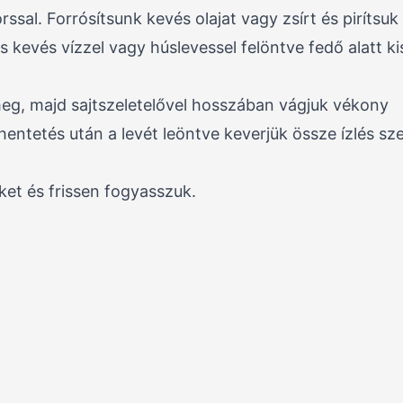
orssal. Forrósítsunk kevés olajat vagy zsírt és pirítsu
s kevés vízzel vagy húslevessel felöntve fedő alatt k
g, majd sajtszeletelővel hosszában vágjuk vékony
entetés után a levét leöntve keverjük össze ízlés sze
ket és frissen fogyasszuk.