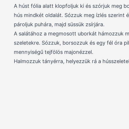
A húst fólia alatt klopfoljuk ki és szórjuk meg b
hús mindkét oldalát. Sózzuk meg ízlés szerint é
pároljuk puhára, majd süssük zsírjára.
A salátához a megmosott uborkát hámozzuk me
szeletekre. Sózzuk, borsozzuk és egy fél óra pih
mennyiségű tejfölös majonézzel.
Halmozzuk tányérra, helyezzük rá a hússzelete