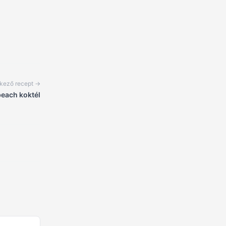
kező recept →
beach koktél