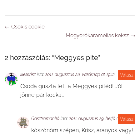
Navigáció
←
Csokis cookie
Mogyorókaramellás keksz
→
2 hozzászólás: “
Meggyes pite
”
illéskrisz
írta:
2011. augusztus 28. vasárnap at 19:12
Válasz
Csoda guszta lett a Meggyes pitéd! Jól
jönne pár kocka…
Gasztromankó
írta:
2011. augusztus 29. hétfő at 08:50
Válasz
köszönöm szépen, Krisz, aranyos vagy!