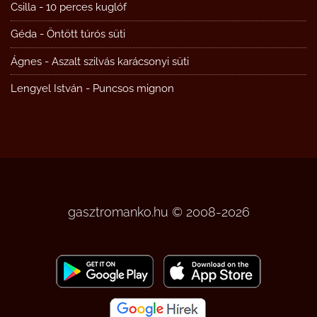
Csilla
-
10 perces kuglóf
Géda
-
Öntött túrós süti
Ágnes
-
Aszalt szilvás karácsonyi süti
Lengyel István
-
Puncsos mignon
gasztromanko.hu © 2008-2026