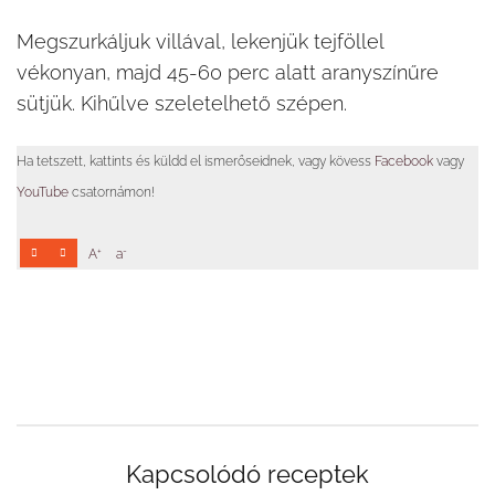
Megszurkáljuk villával, lekenjük tejföllel
vékonyan, majd 45-60 perc alatt aranyszínűre
sütjük. Kihűlve szeletelhető szépen.
Ha tetszett, kattints és küldd el ismerőseidnek, vagy kövess
Facebook
vagy
YouTube
csatornámon!
+
-
A
a
Kapcsolódó receptek