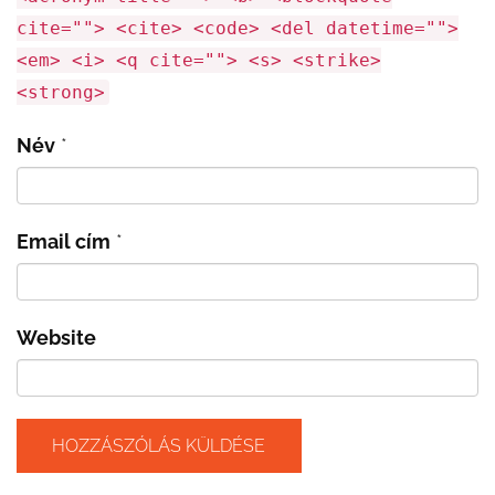
cite=""> <cite> <code> <del datetime="">
<em> <i> <q cite=""> <s> <strike>
<strong>
Név
*
Email cím
*
Website