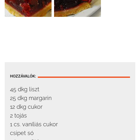
HOZZÁVALÓK:
45 dkg liszt
25 dkg margarin
12 dkg cukor
2 tojás
1 cs. vaníliás cukor
csipet só