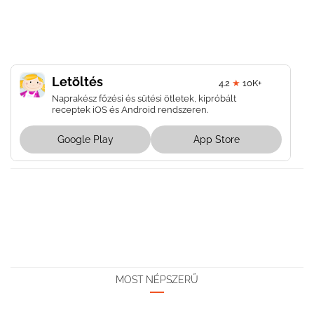
Letöltés
4.2
★
10K+
Naprakész főzési és sütési ötletek, kipróbált
receptek iOS és Android rendszeren.
Google Play
App Store
MOST NÉPSZERŰ