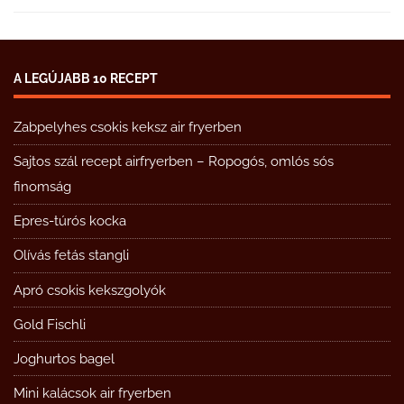
A LEGÚJABB 10 RECEPT
Zabpelyhes csokis keksz air fryerben
Sajtos szál recept airfryerben – Ropogós, omlós sós
finomság
Epres-túrós kocka
Olívás fetás stangli
Apró csokis kekszgolyók
Gold Fischli
Joghurtos bagel
Mini kalácsok air fryerben