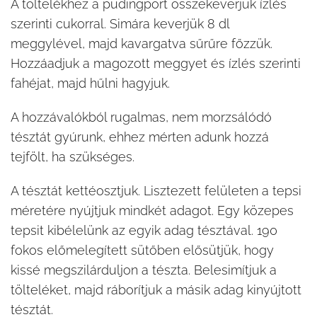
A töltelékhez a pudingport összekeverjük ízlés
szerinti cukorral. Simára keverjük 8 dl
meggylével, majd kavargatva sűrűre főzzük.
Hozzáadjuk a magozott meggyet és ízlés szerinti
fahéjat, majd hűlni hagyjuk.
A hozzávalókból rugalmas, nem morzsálódó
tésztát gyúrunk, ehhez mérten adunk hozzá
tejfölt, ha szükséges.
A tésztát kettéosztjuk. Lisztezett felületen a tepsi
méretére nyújtjuk mindkét adagot. Egy közepes
tepsit kibélelünk az egyik adag tésztával. 190
fokos előmelegített sütőben elősütjük, hogy
kissé megszilárduljon a tészta. Belesimítjuk a
tölteléket, majd ráborítjuk a másik adag kinyújtott
tésztát.