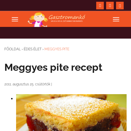
FŐOLDAL
›
ÉDES ÉLET
›
MEGGYES PITE
Meggyes pite recept
2011. augusztus 25. csütörtök
|