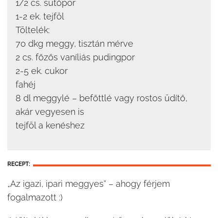
1/2 cs. sütőpor
1-2 ek. tejföl
Töltelék:
70 dkg meggy, tisztán mérve
2 cs. főzős vaníliás pudingpor
2-5 ek. cukor
fahéj
8 dl meggylé – befőttlé vagy rostos üdítő,
akár vegyesen is
tejföl a kenéshez
RECEPT:
„Az igazi, ipari meggyes” – ahogy férjem
fogalmazott :)