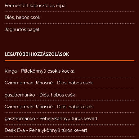
Fermentált káposzta és répa
Diós, habos csók
Joghurtos bagel
LEGUTÓBBI HOZZÁSZÓLÁSOK
Kinga
-
Pillekönnyű csokis kocka
Czimmerman Jánosné
-
Diós, habos csók
gasztromanko
-
Diós, habos csók
Czimmerman Jánosné
-
Diós, habos csók
gasztromanko
-
Pehelykönnyű túrós kevert
Deák Éva
-
Pehelykönnyű túrós kevert