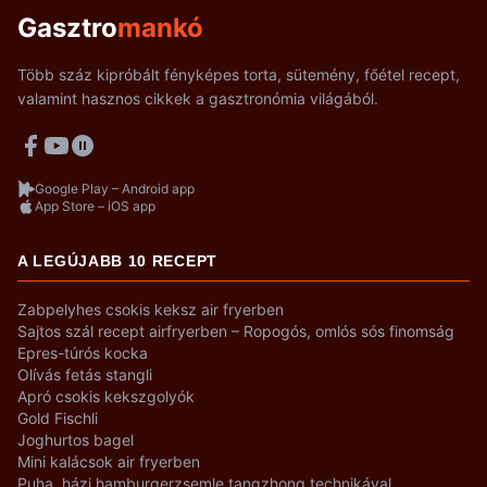
Gasztro
mankó
Több száz kipróbált fényképes torta, sütemény, főétel recept,
valamint hasznos cikkek a gasztronómia világából.
Google Play – Android app
App Store – iOS app
A LEGÚJABB 10 RECEPT
Zabpelyhes csokis keksz air fryerben
Sajtos szál recept airfryerben – Ropogós, omlós sós finomság
Epres-túrós kocka
Olívás fetás stangli
Apró csokis kekszgolyók
Gold Fischli
Joghurtos bagel
Mini kalácsok air fryerben
Puha, házi hamburgerzsemle tangzhong technikával