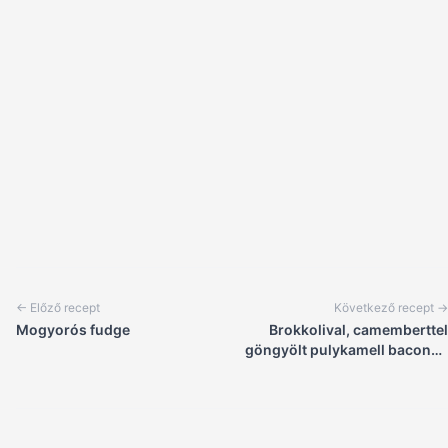
← Előző recept
Következő recept →
Mogyorós fudge
Brokkolival, camemberttel
göngyölt pulykamell baconos
parmezánbundában