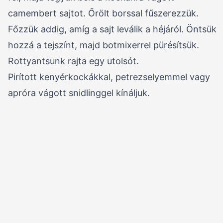
camembert sajtot. Őrölt borssal fűszerezzük.
Főzzük addig, amíg a sajt leválik a héjáról. Öntsük
hozzá a tejszínt, majd botmixerrel pürésítsük.
Rottyantsunk rajta egy utolsót.
Pirított kenyérkockákkal, petrezselyemmel vagy
apróra vágott snidlinggel kínáljuk.