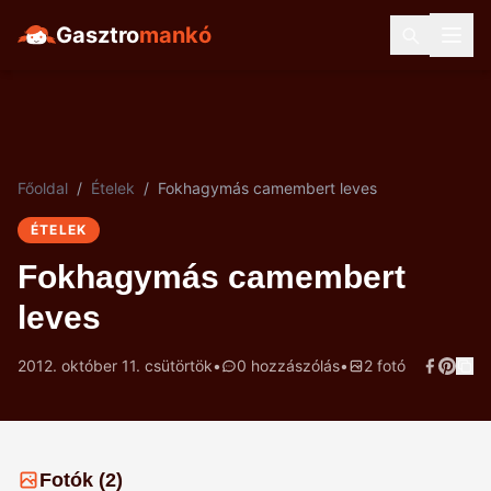
Gasztro
mankó
Főoldal
/
Ételek
/
Fokhagymás camembert leves
ÉTELEK
Fokhagymás camembert
leves
2012. október 11. csütörtök
•
0 hozzászólás
•
2 fotó
Fotók (2)