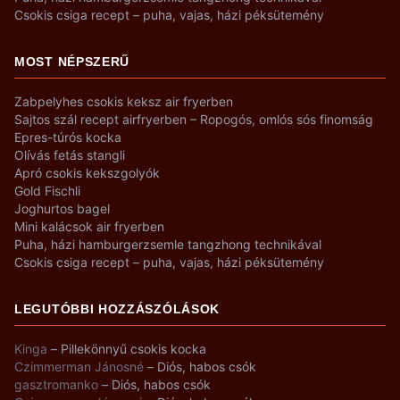
Csokis csiga recept – puha, vajas, házi péksütemény
MOST NÉPSZERŰ
Zabpelyhes csokis keksz air fryerben
Sajtos szál recept airfryerben – Ropogós, omlós sós finomság
Epres-túrós kocka
Olívás fetás stangli
Apró csokis kekszgolyók
Gold Fischli
Joghurtos bagel
Mini kalácsok air fryerben
Puha, házi hamburgerzsemle tangzhong technikával
Csokis csiga recept – puha, vajas, házi péksütemény
LEGUTÓBBI HOZZÁSZÓLÁSOK
Kinga
–
Pillekönnyű csokis kocka
Czimmerman Jánosné
–
Diós, habos csók
gasztromanko
–
Diós, habos csók