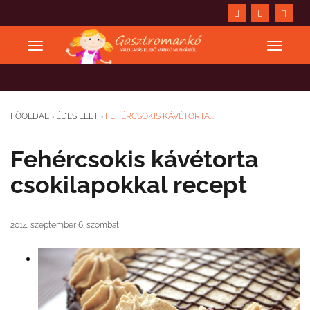
FŐOLDAL
›
ÉDES ÉLET
›
FEHÉRCSOKIS KÁVÉTORTA...
Fehércsokis kávétorta
csokilapokkal recept
2014. szeptember 6. szombat
|