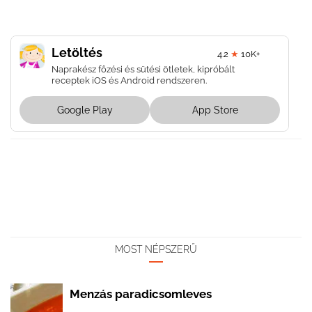
Letöltés
4.2
★
10K+
Naprakész főzési és sütési ötletek, kipróbált
receptek iOS és Android rendszeren.
Google Play
App Store
MOST NÉPSZERŰ
Menzás paradicsomleves