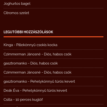
Joghurtos bagel
Citromos szelet
LEGUTÓBBI HOZZÁSZÓLÁSOK
Kinga
-
Pillekönnyű csokis kocka
Czimmerman Jánosné
-
Diós, habos csók
gasztromanko
-
Diós, habos csók
Czimmerman Jánosné
-
Diós, habos csók
gasztromanko
-
Pehelykönnyű túrós kevert
Deák Éva
-
Pehelykönnyű túrós kevert
Csilla
-
10 perces kuglóf