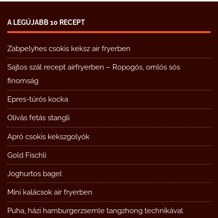
A LEGÚJABB 10 RECEPT
Zabpelyhes csokis keksz air fryerben
Sajtos szál recept airfryerben – Ropogós, omlós sós
finomság
Epres-túrós kocka
Olívás fetás stangli
Apró csokis kekszgolyók
Gold Fischli
Joghurtos bagel
Mini kalácsok air fryerben
Puha, házi hamburgerzsemle tangzhong technikával