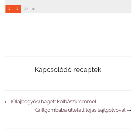
+
-
A
a
Kapcsolódó receptek
Navigáció
←
(Olajbogyós) bagett kolbászkrémmel
Grillgombába ültetett tojás sajtgolyóval
→