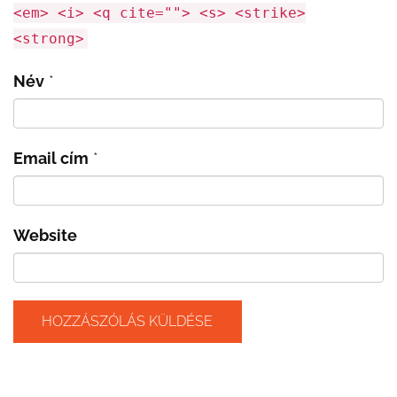
<em> <i> <q cite=""> <s> <strike>
<strong>
Név
*
Email cím
*
Website