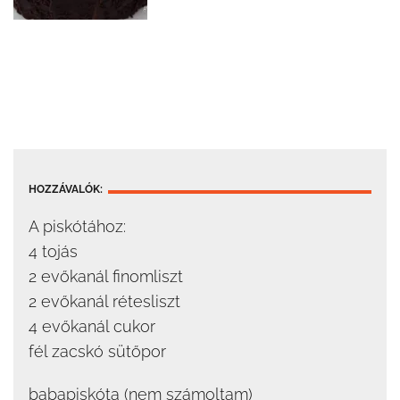
HOZZÁVALÓK:
A piskótához:
4 tojás
2 evőkanál finomliszt
2 evőkanál rétesliszt
4 evőkanál cukor
fél zacskó sütőpor
babapiskóta (nem számoltam)