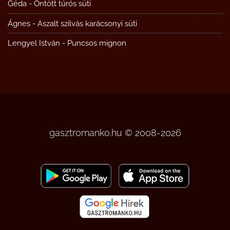
Géda
-
Öntött túrós süti
Ágnes
-
Aszalt szilvás karácsonyi süti
Lengyel István
-
Puncsos mignon
gasztromanko.hu © 2008-2026