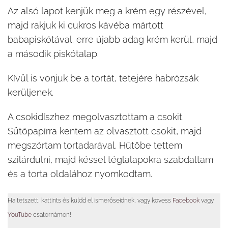
Az alsó lapot kenjük meg a krém egy részével,
majd rakjuk ki cukros kávéba mártott
babapiskótával. erre újabb adag krém kerül, majd
a második piskótalap.
Kívül is vonjuk be a tortát, tetejére habrózsák
kerüljenek.
A csokidíszhez megolvasztottam a csokit.
Sütőpapírra kentem az olvasztott csokit, majd
megszórtam tortadarával. Hűtőbe tettem
szilárdulni, majd késsel téglalapokra szabdaltam
és a torta oldalához nyomkodtam.
Ha tetszett, kattints és küldd el ismerőseidnek, vagy kövess
Facebook
vagy
YouTube
csatornámon!