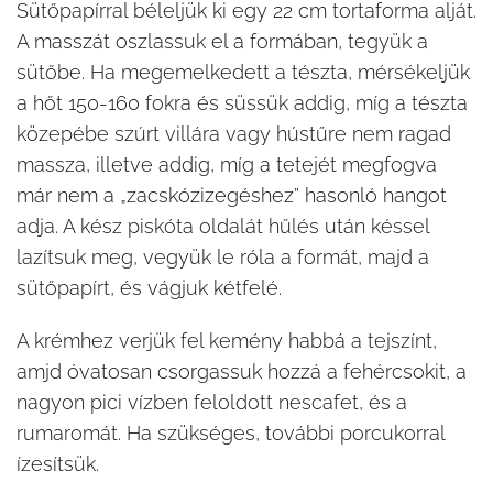
Sütőpapírral béleljük ki egy 22 cm tortaforma alját.
A masszát oszlassuk el a formában, tegyük a
sütőbe. Ha megemelkedett a tészta, mérsékeljük
a hőt 150-160 fokra és süssük addig, míg a tészta
közepébe szúrt villára vagy hústűre nem ragad
massza, illetve addig, míg a tetejét megfogva
már nem a „zacskózizegéshez” hasonló hangot
adja. A kész piskóta oldalát hűlés után késsel
lazítsuk meg, vegyük le róla a formát, majd a
sütőpapírt, és vágjuk kétfelé.
A krémhez verjük fel kemény habbá a tejszínt,
amjd óvatosan csorgassuk hozzá a fehércsokit, a
nagyon pici vízben feloldott nescafet, és a
rumaromát. Ha szükséges, további porcukorral
ízesítsük.