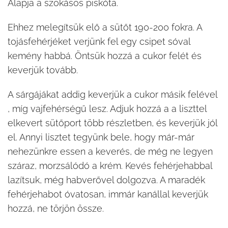
Alapja a szokásos piskóta.
Ehhez melegítsük elő a sütőt 190-200 fokra. A
tojásfehérjéket verjünk fel egy csipet sóval
kemény habbá. Öntsük hozzá a cukor felét és
keverjük tovább.
A sárgájákat addig keverjük a cukor másik felével
, míg vajfehérségű lesz. Adjuk hozzá a a liszttel
elkevert sütőport több részletben, és keverjük jól
el. Annyi lisztet tegyünk bele, hogy már-már
nehezünkre essen a keverés, de még ne legyen
száraz, morzsálódó a krém. Kevés fehérjehabbal
lazítsuk, még habverővel dolgozva. A maradék
fehérjehabot óvatosan, immár kanállal keverjük
hozzá, ne törjön össze.