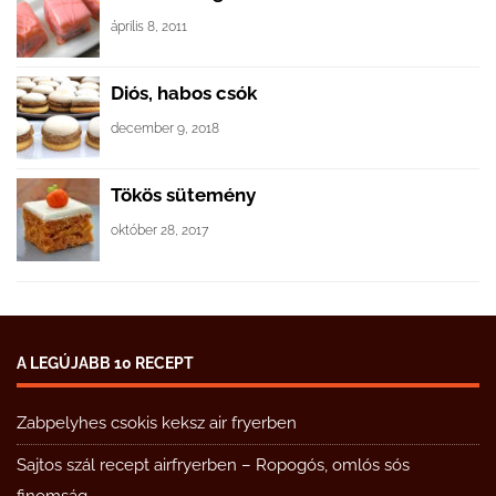
április 8, 2011
Diós, habos csók
december 9, 2018
Tökös sütemény
október 28, 2017
A LEGÚJABB 10 RECEPT
Zabpelyhes csokis keksz air fryerben
Sajtos szál recept airfryerben – Ropogós, omlós sós