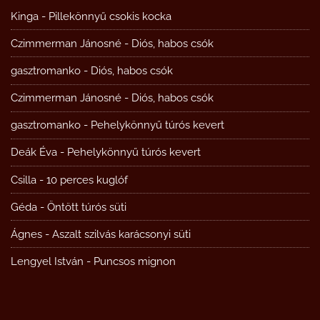
Kinga
-
Pillekönnyű csokis kocka
Czimmerman Jánosné
-
Diós, habos csók
gasztromanko
-
Diós, habos csók
Czimmerman Jánosné
-
Diós, habos csók
gasztromanko
-
Pehelykönnyű túrós kevert
Deák Éva
-
Pehelykönnyű túrós kevert
Csilla
-
10 perces kuglóf
Géda
-
Öntött túrós süti
Ágnes
-
Aszalt szilvás karácsonyi süti
Lengyel István
-
Puncsos mignon