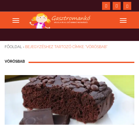
FŐOLDAL
›
BEJEGYZÉSHEZ TARTOZÓ CÍMKE: "VÖRÖSBAB"
VÖRÖSBAB