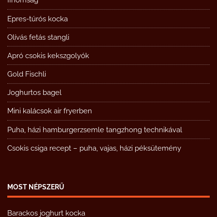
finomság
Epres-túrós kocka
Olívás fetás stangli
Apró csokis kekszgolyók
Gold Fischli
Joghurtos bagel
Mini kalácsok air fryerben
Puha, házi hamburgerzsemle tangzhong technikával
Csokis csiga recept – puha, vajas, házi péksütemény
MOST NÉPSZERŰ
Barackos joghurt kocka