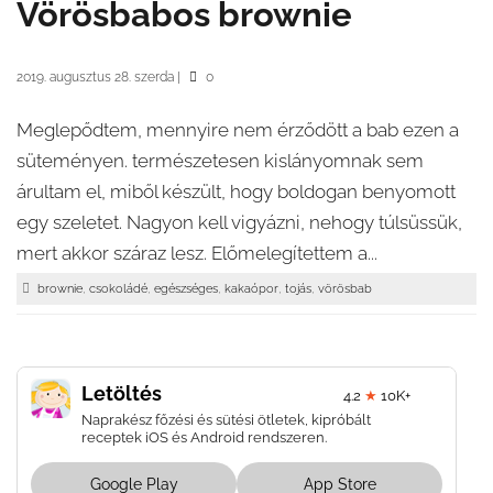
Vörösbabos brownie
2019. augusztus 28. szerda
|
0
Meglepődtem, mennyire nem érződött a bab ezen a
süteményen. természetesen kislányomnak sem
árultam el, miből készült, hogy boldogan benyomott
egy szeletet. Nagyon kell vigyázni, nehogy túlsüssük,
mert akkor száraz lesz. Előmelegítettem a...
,
,
,
,
,
brownie
csokoládé
egészséges
kakaópor
tojás
vörösbab
Letöltés
4.2
★
10K+
Naprakész főzési és sütési ötletek, kipróbált
receptek iOS és Android rendszeren.
Google Play
App Store