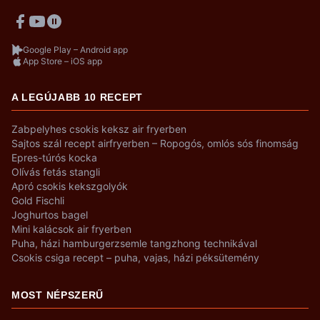
Google Play – Android app
App Store – iOS app
A LEGÚJABB 10 RECEPT
Zabpelyhes csokis keksz air fryerben
Sajtos szál recept airfryerben – Ropogós, omlós sós finomság
Epres-túrós kocka
Olívás fetás stangli
Apró csokis kekszgolyók
Gold Fischli
Joghurtos bagel
Mini kalácsok air fryerben
Puha, házi hamburgerzsemle tangzhong technikával
Csokis csiga recept – puha, vajas, házi péksütemény
MOST NÉPSZERŰ