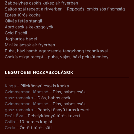
Zabpelyhes csokis keksz air fryerben
Sajtos szál recept airfryerben – Ropogós, omlós sós finomság
Epres-túrós kocka
Olívás fetás stangli
Apró csokis kekszgolyók
Gold Fischli
Joghurtos bagel
Mini kalácsok air fryerben
Puha, házi hamburgerzsemle tangzhong technikával
Csokis csiga recept – puha, vajas, házi péksütemény
LEGUTÓBBI HOZZÁSZÓLÁSOK
Kinga
–
Pillekönnyű csokis kocka
Czimmerman Jánosné
–
Diós, habos csók
gasztromanko
–
Diós, habos csók
Czimmerman Jánosné
–
Diós, habos csók
gasztromanko
–
Pehelykönnyű túrós kevert
Deák Éva
–
Pehelykönnyű túrós kevert
Csilla
–
10 perces kuglóf
Géda
–
Öntött túrós süti