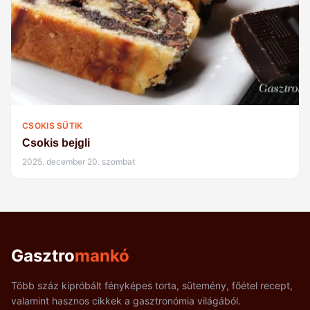
CSOKIS SÜTIK
Csokis bejgli
2025. december 20. szombat
Gasztro
mankó
Több száz kipróbált fényképes torta, sütemény, főétel recept,
valamint hasznos cikkek a gasztronómia világából.