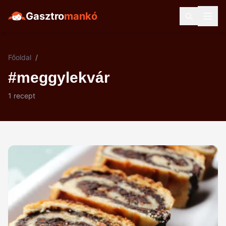
Gasztro
mankó
Főoldal
/
#meggylekvár
1 recept