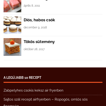
április 8, 2011
Diós, habos csók
december 9, 2018
Tökös sütemény
október 28, 2017
A LEGÚJABB 10 RECEPT
Zabpelyhes csokis keksz air fryerben
Sajtos szál recept airfryerben – Ropogós, omlós sós