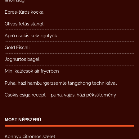
finomság
Epres-túrós kocka
Olívás fetás stangli
Apró csokis kekszgolyók
Gold Fischli
Joghurtos bagel
Mini kalácsok air fryerben
Puha, házi hamburgerzsemle tangzhong technikával
Csokis csiga recept – puha, vajas, házi péksütemény
MOST NÉPSZERŰ
Könnyű citromos szelet