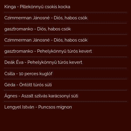
Kinga
-
Pillekönnyű csokis kocka
Czimmerman Jánosné
-
Diós, habos csók
gasztromanko
-
Diós, habos csók
Czimmerman Jánosné
-
Diós, habos csók
gasztromanko
-
Pehelykönnyű túrós kevert
Deák Éva
-
Pehelykönnyű túrós kevert
Csilla
-
10 perces kuglóf
Géda
-
Öntött túrós süti
Ágnes
-
Aszalt szilvás karácsonyi süti
Lengyel István
-
Puncsos mignon