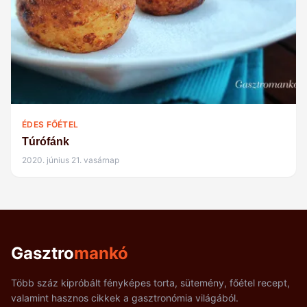
ÉDES FŐÉTEL
Túrófánk
2020. június 21. vasárnap
Gasztro
mankó
Több száz kipróbált fényképes torta, sütemény, főétel recept,
valamint hasznos cikkek a gasztronómia világából.