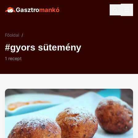
Gasztro
mankó
Főoldal
/
#gyors sütemény
1 recept