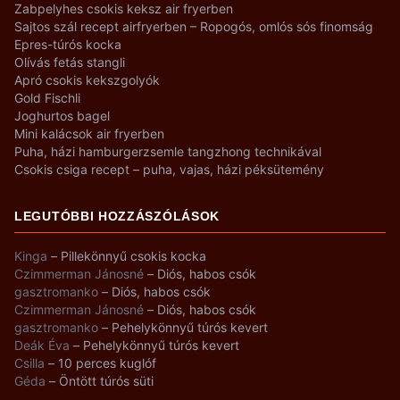
Zabpelyhes csokis keksz air fryerben
Sajtos szál recept airfryerben – Ropogós, omlós sós finomság
Epres-túrós kocka
Olívás fetás stangli
Apró csokis kekszgolyók
Gold Fischli
Joghurtos bagel
Mini kalácsok air fryerben
Puha, házi hamburgerzsemle tangzhong technikával
Csokis csiga recept – puha, vajas, házi péksütemény
LEGUTÓBBI HOZZÁSZÓLÁSOK
Kinga
–
Pillekönnyű csokis kocka
Czimmerman Jánosné
–
Diós, habos csók
gasztromanko
–
Diós, habos csók
Czimmerman Jánosné
–
Diós, habos csók
gasztromanko
–
Pehelykönnyű túrós kevert
Deák Éva
–
Pehelykönnyű túrós kevert
Csilla
–
10 perces kuglóf
Géda
–
Öntött túrós süti