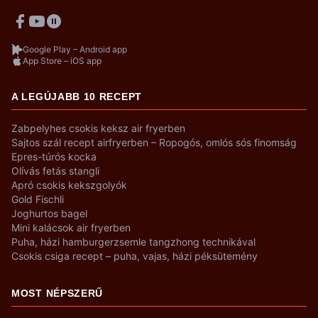
Google Play – Android app
App Store – iOS app
A LEGÚJABB 10 RECEPT
Zabpelyhes csokis keksz air fryerben
Sajtos szál recept airfryerben – Ropogós, omlós sós finomság
Epres-túrós kocka
Olívás fetás stangli
Apró csokis kekszgolyók
Gold Fischli
Joghurtos bagel
Mini kalácsok air fryerben
Puha, házi hamburgerzsemle tangzhong technikával
Csokis csiga recept – puha, vajas, házi péksütemény
MOST NÉPSZERŰ