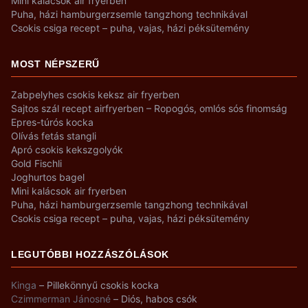
Mini kalácsok air fryerben
Puha, házi hamburgerzsemle tangzhong technikával
Csokis csiga recept – puha, vajas, házi péksütemény
MOST NÉPSZERŰ
Zabpelyhes csokis keksz air fryerben
Sajtos szál recept airfryerben – Ropogós, omlós sós finomság
Epres-túrós kocka
Olívás fetás stangli
Apró csokis kekszgolyók
Gold Fischli
Joghurtos bagel
Mini kalácsok air fryerben
Puha, házi hamburgerzsemle tangzhong technikával
Csokis csiga recept – puha, vajas, házi péksütemény
LEGUTÓBBI HOZZÁSZÓLÁSOK
Kinga
–
Pillekönnyű csokis kocka
Czimmerman Jánosné
–
Diós, habos csók