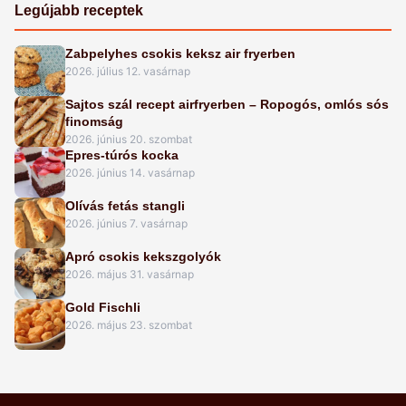
Legújabb receptek
Zabpelyhes csokis keksz air fryerben
2026. július 12. vasárnap
Sajtos szál recept airfryerben – Ropogós, omlós sós
finomság
2026. június 20. szombat
Epres-túrós kocka
2026. június 14. vasárnap
Olívás fetás stangli
2026. június 7. vasárnap
Apró csokis kekszgolyók
2026. május 31. vasárnap
Gold Fischli
2026. május 23. szombat