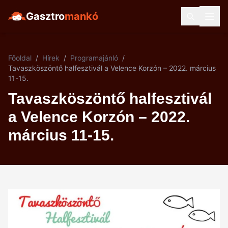
Gasztro
mankó
Főoldal
/
Hírek
/
Programajánló
/
Tavaszköszöntő halfesztivál a Velence Korzón – 2022. március
11-15.
Tavaszköszöntő halfesztivál
a Velence Korzón – 2022.
március 11-15.