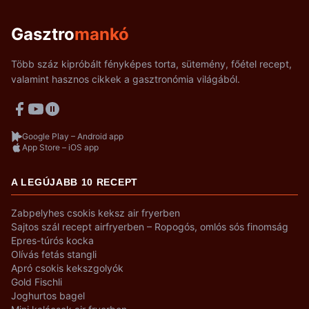
Gasztro
mankó
Több száz kipróbált fényképes torta, sütemény, főétel recept,
valamint hasznos cikkek a gasztronómia világából.
Google Play – Android app
App Store – iOS app
A LEGÚJABB 10 RECEPT
Zabpelyhes csokis keksz air fryerben
Sajtos szál recept airfryerben – Ropogós, omlós sós finomság
Epres-túrós kocka
Olívás fetás stangli
Apró csokis kekszgolyók
Gold Fischli
Joghurtos bagel