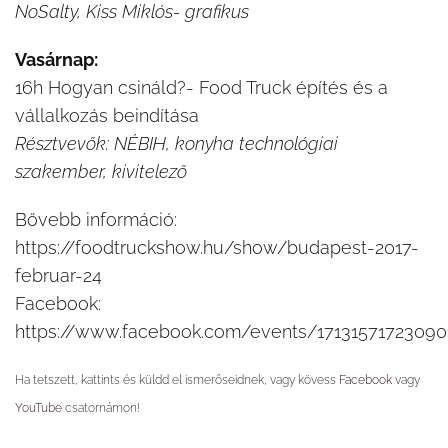
NoSalty, Kiss Miklós- grafikus
Vasárnap:
16h Hogyan csináld?- Food Truck építés és a
vállalkozás beindítása
Résztvevők: NÉBIH, konyha technológiai
szakember, kivitelező
Bővebb információ:
https://foodtruckshow.hu/show/budapest-2017-
februar-24
Facebook:
https://www.facebook.com/events/17131571723090
Ha tetszett, kattints és küldd el ismerőseidnek, vagy kövess
Facebook
vagy
YouTube
csatornámon!