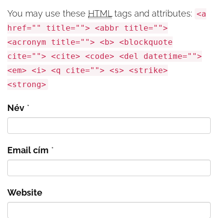
You may use these
HTML
tags and attributes:
<a
href="" title=""> <abbr title="">
<acronym title=""> <b> <blockquote
cite=""> <cite> <code> <del datetime="">
<em> <i> <q cite=""> <s> <strike>
<strong>
Név
*
Email cím
*
Website