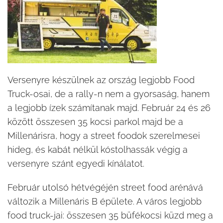
Versenyre készülnek az ország legjobb Food
Truck-osai, de a rally-n nem a gyorsaság, hanem
a legjobb ízek számítanak majd. Február 24 és 26
között összesen 35 kocsi parkol majd be a
Millenárisra, hogy a street foodok szerelmesei
hideg, és kabát nélkül kóstolhassák végig a
versenyre szánt egyedi kínálatot.
Február utolsó hétvégéjén street food arénává
változik a Millenáris B épülete. A város legjobb
food truck-jai: összesen 35 büfékocsi küzd meg a