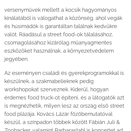
versenyművek mellett a kocsik hagyományos
kínálatából is válogathat a közönség, ahol vegák
és húsimádók is garantáltan találnak kedvükre
valót. Ráadásul a street food-ok tálalásához,
csomagolásához kizárólag műanyagmentes
eszközöket használnak, a környezetvédelem
jegyében.
Az eseményen családi és gyerekprogramokkal is
készülnek, a szakmabelieknek pedig
workshopokat szerveznek. Kiderül, hogyan
érdemes food truck-ot építeni, és a látogatók azt
is megnézhetik, milyen lesz az ország első street
food plázája. Kovács Lázár főzőbemutatóval
készül, a színpadon többek között Fábián Juli &
Zoohacker, valamint Barbarastahl is koncertet ad.