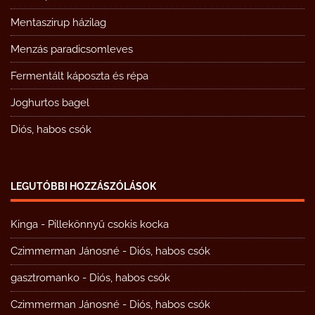
Mentaszirup házilag
Menzás paradicsomleves
Fermentált káposzta és répa
Joghurtos bagel
Diós, habos csók
LEGUTÓBBI HOZZÁSZÓLÁSOK
Kinga
-
Pillekönnyű csokis kocka
Czimmerman Jánosné
-
Diós, habos csók
gasztromanko
-
Diós, habos csók
Czimmerman Jánosné
-
Diós, habos csók