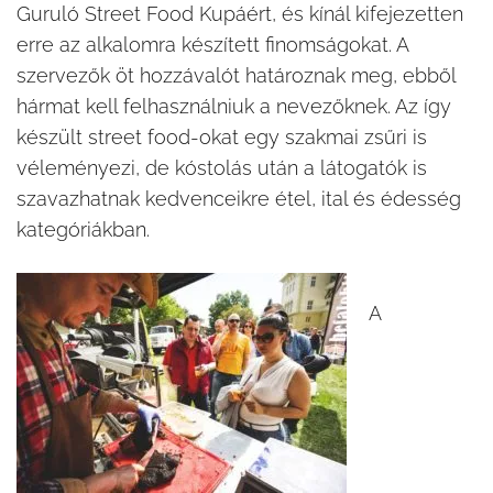
Guruló Street Food Kupáért, és kínál kifejezetten
erre az alkalomra készített finomságokat. A
szervezők öt hozzávalót határoznak meg, ebből
hármat kell felhasználniuk a nevezőknek. Az így
készült street food-okat egy szakmai zsűri is
véleményezi, de kóstolás után a látogatók is
szavazhatnak kedvenceikre étel, ital és édesség
kategóriákban.
A