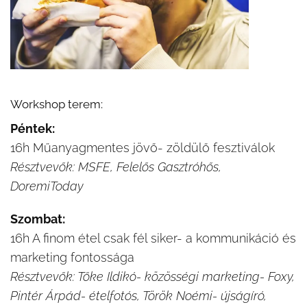
Workshop terem:
Péntek:
16h Műanyagmentes jövő- zöldülő fesztiválok
Résztvevők: MSFE, Felelős Gasztróhős,
DoremiToday
Szombat:
16h A finom étel csak fél siker- a kommunikáció és
marketing fontossága
Résztvevők: Tőke Ildikó- közösségi marketing- Foxy,
Pintér Árpád- ételfotós, Török Noémi- újságíró,