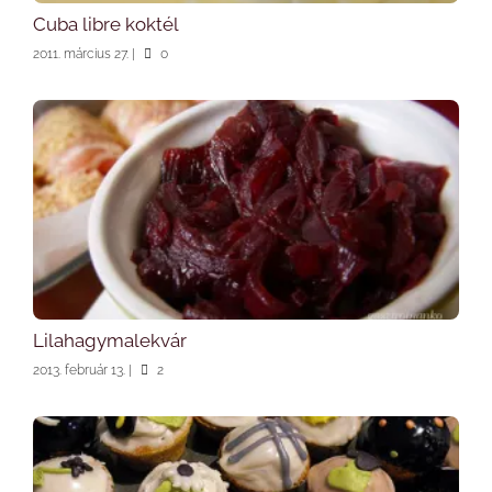
Cuba libre koktél
2011. március 27.
|
0
Lilahagymalekvár
2013. február 13.
|
2