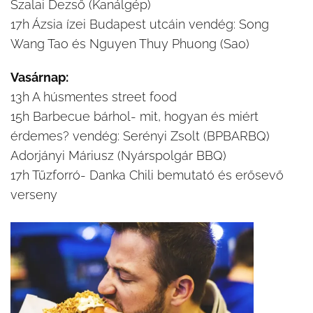
Szalai Dezső (Kanálgép)
17h Ázsia ízei Budapest utcáin vendég: Song
Wang Tao és Nguyen Thuy Phuong (Sao)
Vasárnap:
13h A húsmentes street food
15h Barbecue bárhol- mit, hogyan és miért
érdemes? vendég: Serényi Zsolt (BPBARBQ)
Adorjányi Máriusz (Nyárspolgár BBQ)
17h Tűzforró- Danka Chili bemutató és erősevő
verseny