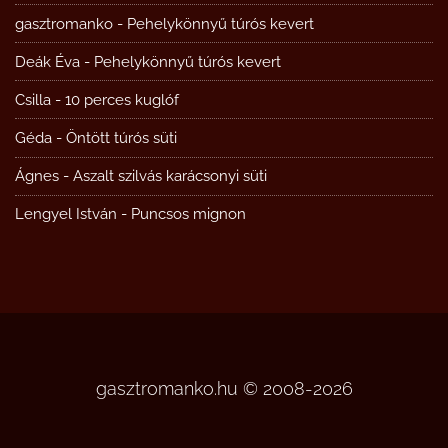
gasztromanko
-
Pehelykönnyű túrós kevert
Deák Éva
-
Pehelykönnyű túrós kevert
Csilla
-
10 perces kuglóf
Géda
-
Öntött túrós süti
Ágnes
-
Aszalt szilvás karácsonyi süti
Lengyel István
-
Puncsos mignon
gasztromanko.hu © 2008-2026