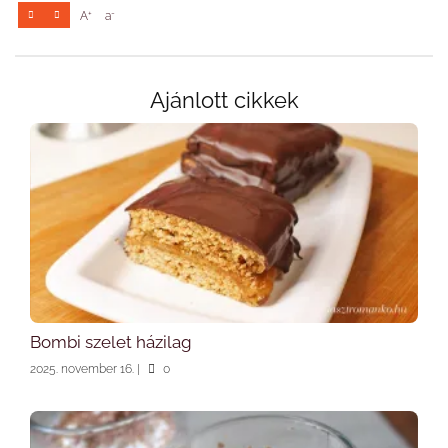
+
-
A
a
Ajánlott cikkek
Bombi szelet házilag
2025. november 16.
|
0