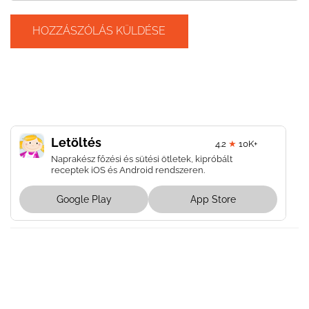
Letöltés
4.2
★
10K+
Naprakész főzési és sütési ötletek, kipróbált
receptek iOS és Android rendszeren.
Google Play
App Store