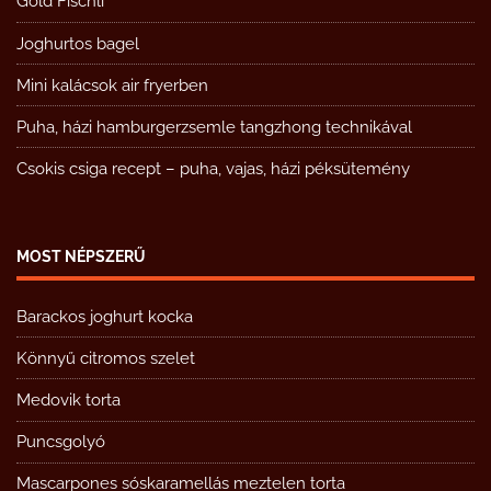
Gold Fischli
Joghurtos bagel
Mini kalácsok air fryerben
Puha, házi hamburgerzsemle tangzhong technikával
Csokis csiga recept – puha, vajas, házi péksütemény
MOST NÉPSZERŰ
Barackos joghurt kocka
Könnyű citromos szelet
Medovik torta
Puncsgolyó
Mascarpones sóskaramellás meztelen torta