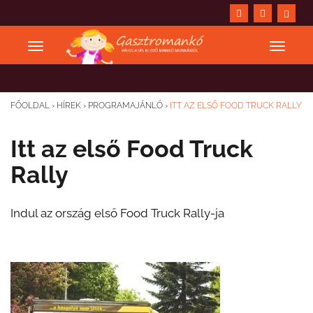
FŐOLDAL
›
HÍREK
›
PROGRAMAJÁNLÓ
›
ITT AZ ELSŐ FOOD TRUCK RALLY
Itt az első Food Truck
Rally
Indul az ország első Food Truck Rally-ja