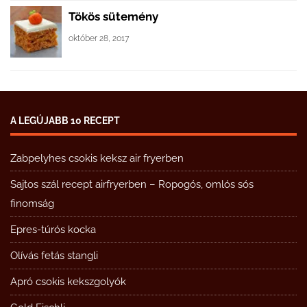
Tökös sütemény
október 28, 2017
A LEGÚJABB 10 RECEPT
Zabpelyhes csokis keksz air fryerben
Sajtos szál recept airfryerben – Ropogós, omlós sós
finomság
Epres-túrós kocka
Olívás fetás stangli
Apró csokis kekszgolyók