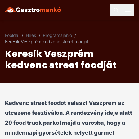
Gasztro
mankó
Főoldal
/
Hírek
/
Programajánló
/
Keresik Veszprém kedvenc street foodját
Keresik Veszprém
kedvenc street foodját
Kedvenc street foodot választ Veszprém az
utcazene fesztiválon. A rendezvény ideje alatt
29 food truck parkol majd a városba, hogy a
mindennapi gyorsételek helyett gurmet