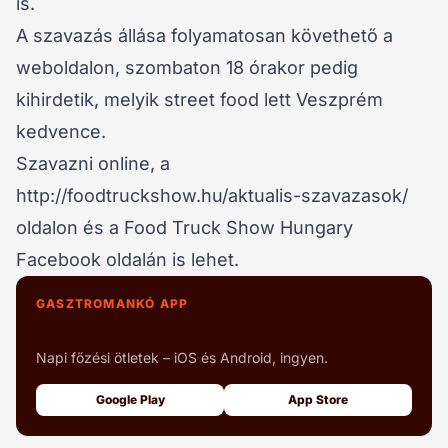
is.
A szavazás állása folyamatosan követhető a
weboldalon, szombaton 18 órakor pedig
kihirdetik, melyik street food lett Veszprém
kedvence.
Szavazni online, a
http://foodtruckshow.hu/aktualis-szavazasok/
oldalon és a Food Truck Show Hungary
Facebook oldalán is lehet.
GASZTROMANKÓ APP
+1000 fényképes recept
Napi főzési ötletek – iOS és Android, ingyen.
Google Play
App Store