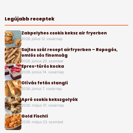
Legújabb receptek
Zabpelyhes csokis keksz air fryerben
2026. július 12. vasárnap
Sajtos szál recept airfryerben – Ropogós,
omlós sós finomság
2026. június 20. szombat
Epres-túrós kocka
2026. június 14. vasárnap
Olívás fetás stangli
2026. június 7. vasárnap
Apró csokis kekszgolyók
2026. május 31. vasárnap
Gold Fischli
2026. május 23. szombat