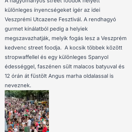
A hagyományos street foodok helyett
különleges ínyencségeket ígér az idei
Veszprémi Utcazene Fesztivál. A rendhagyó
gurmet kínálatból pedig a helyiek
megszavazhatják, melyik fogás lesz a Veszprém
kedvenc street foodja. A kocsik többek között
stropwaffellel és egy különleges Spanyol
édességgel, faszénen sült malacos batyuval és
12 órán át füstölt Angus marha oldalassal is
neveznek.