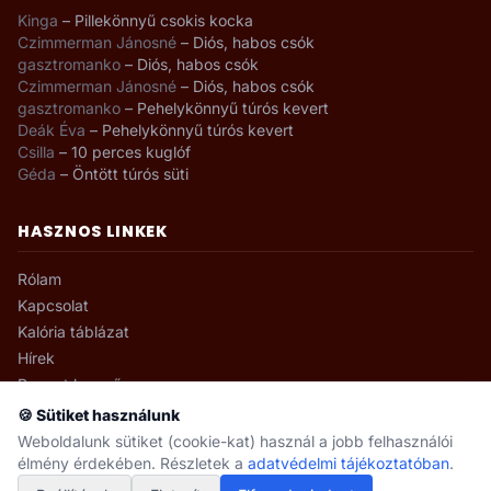
Kinga
–
Pillekönnyű csokis kocka
Czimmerman Jánosné
–
Diós, habos csók
gasztromanko
–
Diós, habos csók
Czimmerman Jánosné
–
Diós, habos csók
gasztromanko
–
Pehelykönnyű túrós kevert
Deák Éva
–
Pehelykönnyű túrós kevert
Csilla
–
10 perces kuglóf
Géda
–
Öntött túrós süti
HASZNOS LINKEK
Rólam
Kapcsolat
Kalória táblázat
Hírek
Recept kereső
🍪 Sütiket használunk
Weboldalunk sütiket (cookie-kat) használ a jobb felhasználói
élmény érdekében. Részletek a
adatvédelmi tájékoztatóban
.
© 2008–2026 gasztromanko.hu · Minden jog fenntartva.