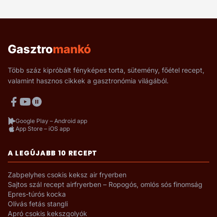
Gasztro
mankó
Több száz kipróbált fényképes torta, sütemény, főétel recept,
valamint hasznos cikkek a gasztronómia világából.
Google Play – Android app
App Store – iOS app
A LEGÚJABB 10 RECEPT
Zabpelyhes csokis keksz air fryerben
Sajtos szál recept airfryerben – Ropogós, omlós sós finomság
Epres-túrós kocka
Olívás fetás stangli
Apró csokis kekszgolyók