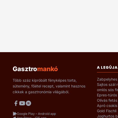
A LEGÚJA
Gasztro
mankó
Zabpelyhes 
Több száz kipróbált fényképes torta,
Sajtos szál 
sütemény, főétel recept, valamint hasznos
omlós sós f
cikkek a gasztronómia világából.
Epres-túrós
Olívás fetás
Apró csokis
Gold Fischli
Google Play – Android app
Joghurtos b
App Store – iOS app