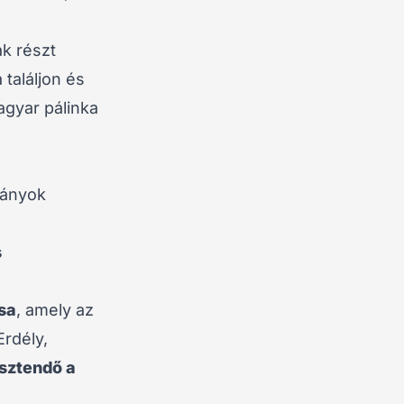
k részt
találjon és
gyar pálinka
mányok
s
sa
, amely az
Erdély,
sztendő a