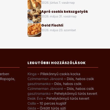
2026. június 7. vasárnap
Apró csokis kekszgolyók
2026. május 31. vasárnap
Gold Fischli
2026. május 23. szombat
LEGUTÓBBI HOZZÁSZÓLÁSOK
yerben
Kinga
–
Pillekönnyű csokis kocka
– Ropogós,
Czimmerman Jánosné
–
Diós, habos csók
gasztromanko
–
Diós, habos csók
Czimmerman Jánosné
–
Diós, habos csók
gasztromanko
–
Pehelykönnyű túrós kevert
Deák Éva
–
Pehelykönnyű túrós kevert
Csilla
–
10 perces kuglóf
Géda
–
Öntött túrós süti