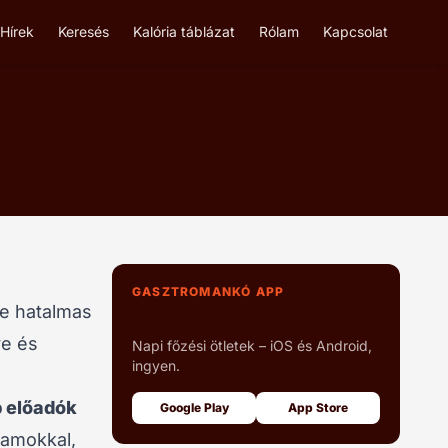
Hírek
Keresés
Kalória táblázat
Rólam
Kapcsolat
GASZTROMANKÓ APP
re hatalmas
+1000 fényképes recept
ye és
Napi főzési ötletek – iOS és Android,
ingyen.
 előadók
Google Play
App Store
ramokkal,