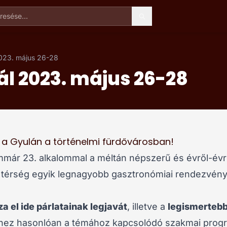
esése
2023. május 26-28
ál 2023. május 26-28
 a Gyulán a történelmi fürdővárosban!
mmár 23. alkalommal a méltán népszerű és évről-év
a térség egyik legnagyobb gasztronómiai rendezvén
za el ide párlatainak legjavát
, illetve a
legismertebb
hez hasonlóan a témához kapcsolódó szakmai prog