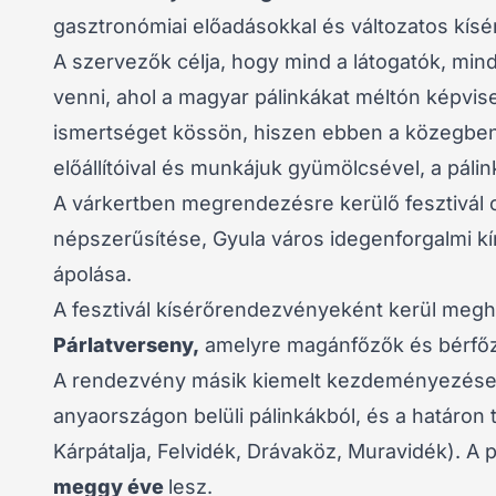
gasztronómiai előadásokkal és változatos kísér
A szervezők célja, hogy mind a látogatók, mi
venni, ahol a magyar pálinkákat méltón képvise
ismertséget kössön, hiszen ebben a közegben
előállítóival és munkájuk gyümölcsével, a pálin
A várkertben megrendezésre kerülő fesztivál cé
népszerűsítése, Gyula város idegenforgalmi k
ápolása.
A fesztivál kísérőrendezvényeként kerül megh
Párlatverseny,
amelyre magánfőzők és bérfőzet
A rendezvény másik kiemelt kezdeményezés
anyaországon belüli pálinkákból, és a határon t
Kárpátalja, Felvidék, Drávaköz, Muravidék). A
meggy éve
lesz.