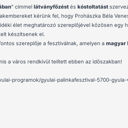
hában
” címmel
látványfőzést
és
kóstoltatást
szerve
szakembereket kérünk fel, hogy Prohászka Béla Vene
vidéki élet meghatározó szereplőjével közösen egy h
elt készítsenek el.
 fontos szereplője a fesztiválnak, amelyen a
magyar 
nis a város rendkívül telített ebben az időszakban!
yulai-programok/gyulai-palinkafesztival-5700-gyula-