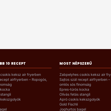
BB 10 RECEPT
MOST NÉPSZERŰ
csokis keksz air fryerben
Zabpelyhes csokis keksz air fr
recept airfryerben – Ropogós,
Sajtos szál recept airfryerben 
inomság
omlós sós finomság
 kocka
Epres-túrós kocka
 stangli
Olívás fetás stangli
 kekszgolyók
Apró csokis kekszgolyók
Gold Fischli
agel
Joghurtos bagel