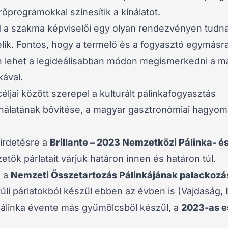
őprogramokkal színesítik a kínálatot.
nd a szakma képviselői egy olyan rendezvényen tudna
lik. Fontos, hogy a termelő és a fogyasztó egymásra 
 lehet a legideálisabban módon megismerkedni a ma
kával.
ljai között szerepel a kulturált pálinkafogyasztás
ínálatának bővítése, a magyar gasztronómiai hagyo
irdetésre a
Brillante – 2023 Nemzetközi Pálinka- é
ők párlatait várjuk határon innen és határon túl.
e a
Nemzeti Összetartozás Pálinkájának palackozá
úli párlatokból készül ebben az évben is (Vajdaság, 
 pálinka évente más gyümölcsből készül, a
2023-as e