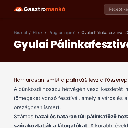
Gasztro
mankó
Recept ker
Főoldal
/
Hírek
/
Programajánló
/
Gyulai Pálinkafesztivál 
Gyulai Pálinkafesztiv
Hamarosan ismét a pálinkáé lesz a főszerep
A pünkösdi hosszú hétvégén veszi kezdetét i
tömegeket vonzó fesztivál, amely a város és 
országosan ismert.
Számos
hazai és határon túli pálinkafőző hoz
szórakoztatják a látogatókat.
A korábbi évek