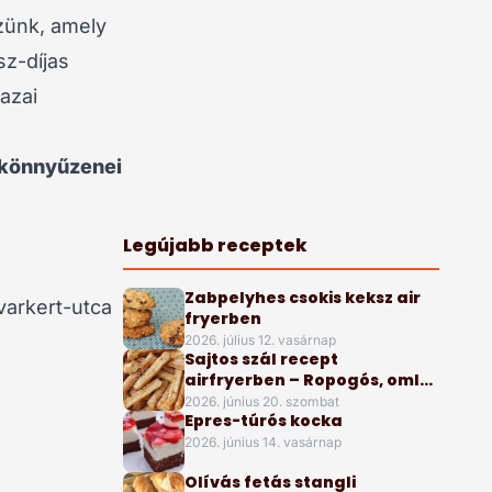
zünk, amely
sz-díjas
azai
könnyűzenei
Legújabb receptek
Zabpelyhes csokis keksz air
varkert-utca
fryerben
2026. július 12. vasárnap
Sajtos szál recept
airfryerben – Ropogós, omlós
sós finomság
2026. június 20. szombat
Epres-túrós kocka
2026. június 14. vasárnap
Olívás fetás stangli