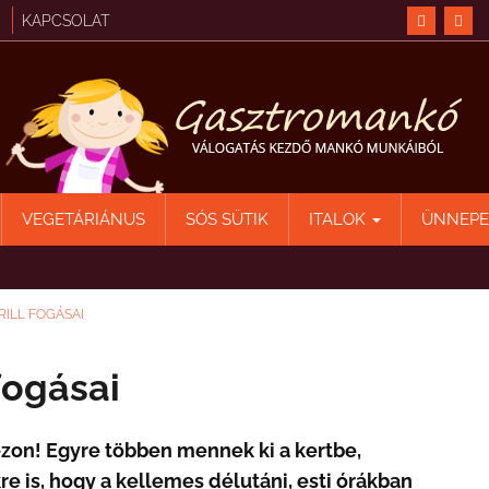
KAPCSOLAT
VEGETÁRIÁNUS
SÓS SÜTIK
ITALOK
ÜNNEP
RILL FOGÁSAI
fogásai
zezon! Egyre többen mennek ki a kertbe,
re is, hogy a kellemes délutáni, esti órákban