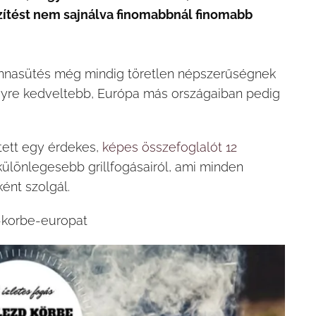
szítést nem sajnálva finomabbnál finomabb
onnasütés még mindig töretlen népszerűségnek
gyre kedveltebb, Európa más országaiban pedig
tett egy érdekes,
képes összefoglalót 12
ülönlegesebb grillfogásairól, ami minden
ént szolgál.
-korbe-europat