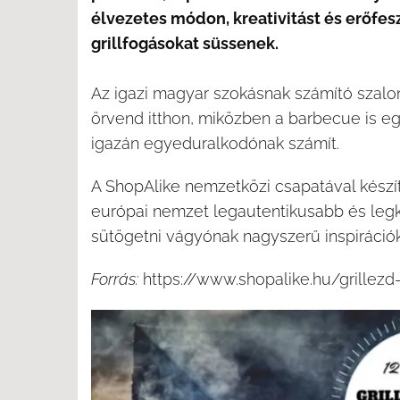
élvezetes módon, kreativitást és erőfe
grillfogásokat süssenek.
Az igazi magyar szokásnak számító szal
örvend itthon, miközben a barbecue is e
igazán egyeduralkodónak számít.
A ShopAlike nemzetközi csapatával készí
európai nemzet legautentikusabb és legk
sütögetni vágyónak nagyszerű inspirációk
Forrás:
https://www.shopalike.hu/grillezd