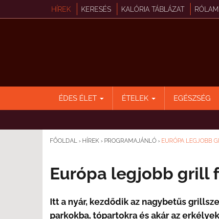
HÍREK
KERESÉS
KALÓRIA TÁBLÁZAT
RÓLAM
ÉDES ÉLET
ÉTELEK
EGÉSZSÉG
FŐOLDAL
›
HÍREK
›
PROGRAMAJÁNLÓ
›
EURÓPA LEGJOBB G
Európa legjobb grill 
Itt a nyár, kezdődik az nagybetűs grills
parkokba, tópartokra és akár az erkélyek