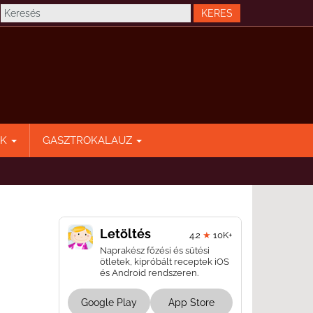
EK
GASZTROKALAUZ
Letöltés
4.2
★
10K+
Naprakész főzési és sütési
ötletek, kipróbált receptek iOS
és Android rendszeren.
Google Play
App Store